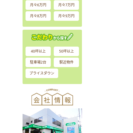
月々6万円
月々7万円
月々8万円
月々9万円
40坪以上
50坪以上
駐車場2台
駅近物件
プライスダウン