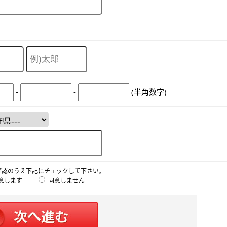
-
-
(半角数字)
確認のうえ下記にチェックして下さい。
意します
同意しません