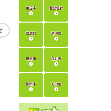
香芝市
北葛城郡
磯城郡
葛城市
橿原市
桜井市
御所市
その他