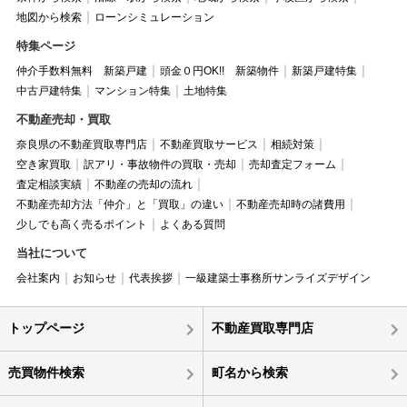
地図から検索
ローンシミュレーション
特集ページ
仲介手数料無料 新築戸建
頭金０円OK!! 新築物件
新築戸建特集
中古戸建特集
マンション特集
土地特集
不動産売却・買取
奈良県の不動産買取専門店
不動産買取サービス
相続対策
空き家買取
訳アリ・事故物件の買取・売却
売却査定フォーム
査定相談実績
不動産の売却の流れ
不動産売却方法「仲介」と「買取」の違い
不動産売却時の諸費用
少しでも高く売るポイント
よくある質問
当社について
会社案内
お知らせ
代表挨拶
一級建築士事務所サンライズデザイン
トップページ
不動産買取専門店
売買物件検索
町名から検索