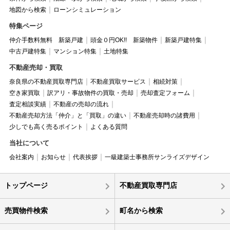
地図から検索
ローンシミュレーション
特集ページ
仲介手数料無料 新築戸建
頭金０円OK!! 新築物件
新築戸建特集
中古戸建特集
マンション特集
土地特集
不動産売却・買取
奈良県の不動産買取専門店
不動産買取サービス
相続対策
空き家買取
訳アリ・事故物件の買取・売却
売却査定フォーム
査定相談実績
不動産の売却の流れ
不動産売却方法「仲介」と「買取」の違い
不動産売却時の諸費用
少しでも高く売るポイント
よくある質問
当社について
会社案内
お知らせ
代表挨拶
一級建築士事務所サンライズデザイン
トップページ
不動産買取専門店
売買物件検索
町名から検索