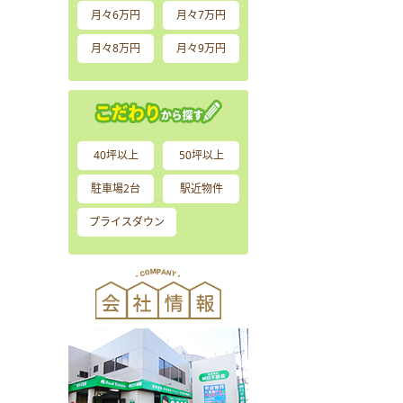
月々6万円
月々7万円
月々8万円
月々9万円
40坪以上
50坪以上
駐車場2台
駅近物件
プライスダウン