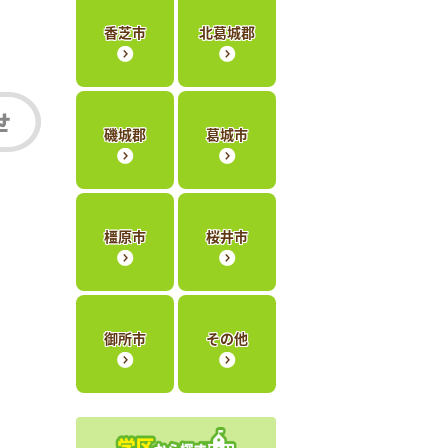
香芝市
北葛城郡
磯城郡
葛城市
橿原市
桜井市
御所市
その他