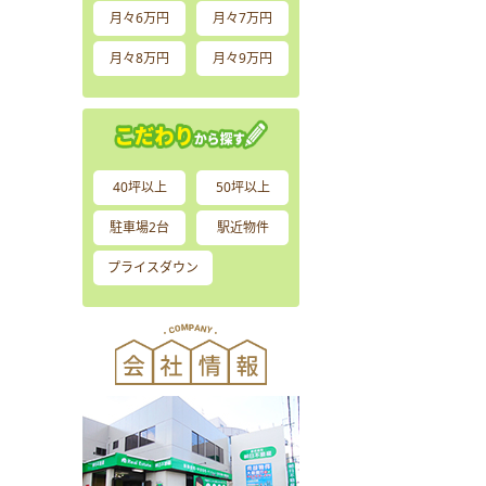
月々6万円
月々7万円
月々8万円
月々9万円
40坪以上
50坪以上
駐車場2台
駅近物件
プライスダウン