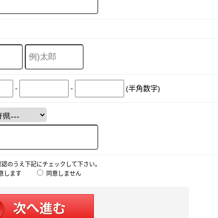
-
-
(半角数字)
確認のうえ下記にチェックして下さい。
意します
同意しません