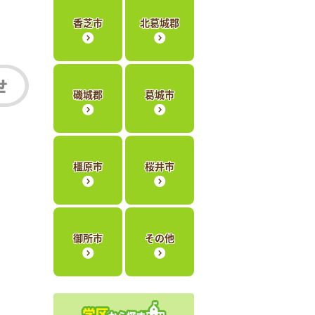
香芝市
北葛城郡
磯城郡
葛城市
橿原市
桜井市
御所市
その他