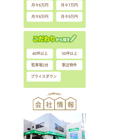
月々6万円
月々7万円
月々8万円
月々9万円
40坪以上
50坪以上
駐車場2台
駅近物件
プライスダウン