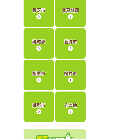
香芝市
北葛城郡
磯城郡
葛城市
橿原市
桜井市
御所市
その他