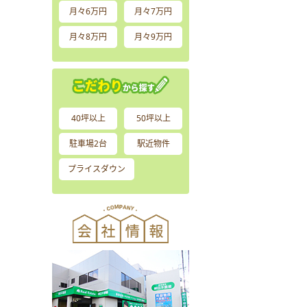
月々6万円
月々7万円
月々8万円
月々9万円
40坪以上
50坪以上
駐車場2台
駅近物件
プライスダウン