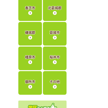
香芝市
北葛城郡
磯城郡
葛城市
橿原市
桜井市
御所市
その他