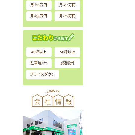
月々6万円
月々7万円
月々8万円
月々9万円
40坪以上
50坪以上
駐車場2台
駅近物件
プライスダウン