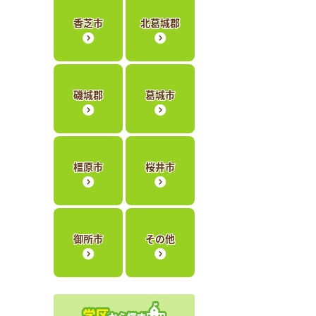
香芝市
北葛城郡
磯城郡
葛城市
橿原市
桜井市
御所市
その他