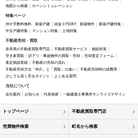
地図から検索
ローンシミュレーション
特集ページ
仲介手数料無料 新築戸建
頭金０円OK!! 新築物件
新築戸建特集
中古戸建特集
マンション特集
土地特集
不動産売却・買取
奈良県の不動産買取専門店
不動産買取サービス
相続対策
空き家買取
訳アリ・事故物件の買取・売却
売却査定フォーム
査定相談実績
不動産の売却の流れ
不動産売却方法「仲介」と「買取」の違い
不動産売却時の諸費用
少しでも高く売るポイント
よくある質問
当社について
会社案内
お知らせ
代表挨拶
一級建築士事務所サンライズデザイン
トップページ
不動産買取専門店
売買物件検索
町名から検索