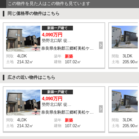
この物件を見た人はこの物件も見ています
同じ価格帯の物件はこちら
新築一戸建て
4,090万円
勢野北口駅 徒歩11分
奈良県生駒郡三郷町美松ケ丘西2丁目8-11付近
4LDK
3LDK
間取
築年
新築
間取
土地
214.32㎡
建物
107.02㎡
土地
205.90㎡
広さの近い物件はこちら
新築一戸建て
4,090万円
勢野北口駅 徒歩11分
奈良県生駒郡三郷町美松ケ丘西2丁目8-11付近
4LDK
3LDK
間取
築年
新築
間取
土地
214.32㎡
建物
107.02㎡
土地
205.90㎡