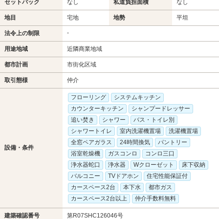
セットバック
なし
私道負担面積
なし
地目
宅地
地勢
平坦
-
法令上の制限
用途地域
近隣商業地域
都市計画
市街化区域
取引態様
仲介
フローリング
システムキッチン
カウンターキッチン
シャンプードレッサー
追い焚き
シャワー
バス・トイレ別
シャワートイレ
室内洗濯機置場
洗濯機置場
全窓ペアガラス
24時間換気
パントリー
設備・条件
浴室乾燥機
ガスコンロ
コンロ三口
浄水器蛇口
浄水器
Wクローゼット
床下収納
バルコニー
TVドアホン
住宅性能保証付
カースペース2台
本下水
都市ガス
カースペース2台以上
仲介手数料無料
建築確認番号
第R07SHC126046号