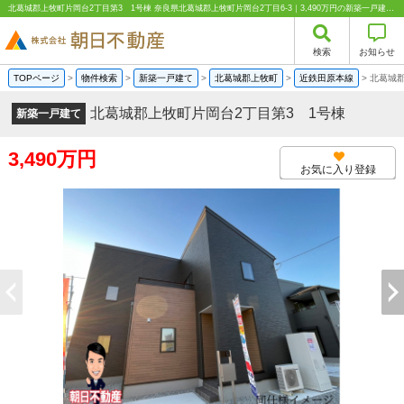
北葛城郡上牧町片岡台2丁目第3 1号棟 奈良県北葛城郡上牧町片岡台2丁目6-3｜3,490万円の新築一戸建て｜分譲住宅や新築物件｜株式会社朝日不動産
検索
お知らせ
TOPページ
>
物件検索
>
新築一戸建て
>
北葛城郡上牧町
>
近鉄田原本線
>
北葛城郡
北葛城郡上牧町片岡台2丁目第3 1号棟
新築一戸建て
3,490万円
お気に入り登録