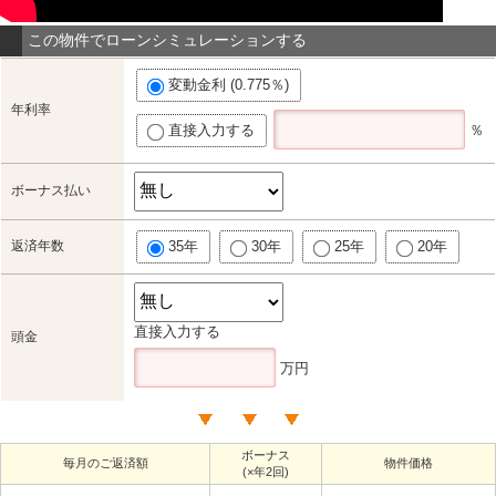
この物件でローンシミュレーションする
変動金利 (0.775％)
年利率
直接入力する
％
ボーナス払い
返済年数
35年
30年
25年
20年
直接入力する
頭金
万円
ボーナス
毎月のご返済額
物件価格
(×年2回)