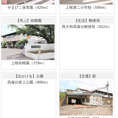
やまびこ保育園（425m）
上牧第二小学校（590m）
【学ぶ】幼稚園
【生活】郵便局
西大和高塚台郵便局（822m）
上牧幼稚園（729m）
【出かける】公園
【交通】駅
高塚台第２公園（886m）