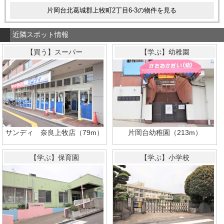
片岡台北葛城郡上牧町2丁目6-3の物件を見る
近隣スポット情報
【買う】スーパー
【学ぶ】幼稚園
サンディ 奈良上牧店（79m）
片岡台幼稚園（213m）
【学ぶ】保育園
【学ぶ】小学校