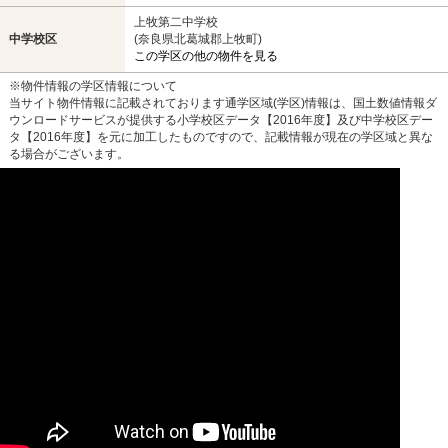
上牧第二中学校
中学校区
(奈良県北葛城郡上牧町)
この学区の他の物件を見る
※物件情報の学区情報について
当サイト物件情報に記載されております通学区域(学区)情報は、国土数値情報ダ
ウンロードサービスが提供する小学校区データ【2016年度】及び中学校区デー
タ【2016年度】を元に加工したものですので、記載情報が現在の学区域と異な
る場合がございます。