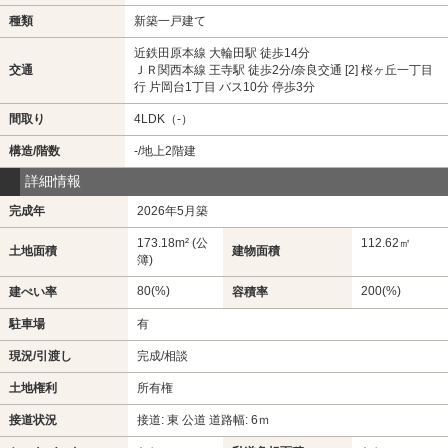
種類
新築一戸建て
近鉄田原本線 大輪田駅 徒歩14分
交通
ＪＲ関西本線 王寺駅 徒歩2分/奈良交通 [2] 桜ヶ丘一丁目
行 片岡台1丁目 バス10分 停歩3分
間取り
4LDK（-）
構造/階数
-/地上2階建
詳細情報
完成年
2026年5月築
173.18m² (公
112.62㎡
土地面積
建物面積
簿)
80(%)
200(%)
建ぺい率
容積率
駐車場
有
現況/引渡し
完成/相談
土地権利
所有権
接道状況
接道: 東 公道 道路幅: 6ｍ