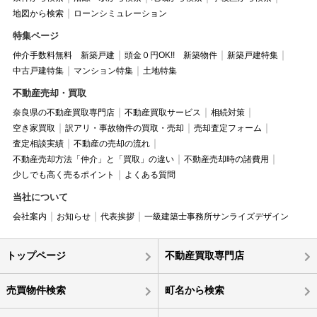
地図から検索
ローンシミュレーション
特集ページ
仲介手数料無料 新築戸建
頭金０円OK!! 新築物件
新築戸建特集
中古戸建特集
マンション特集
土地特集
不動産売却・買取
奈良県の不動産買取専門店
不動産買取サービス
相続対策
空き家買取
訳アリ・事故物件の買取・売却
売却査定フォーム
査定相談実績
不動産の売却の流れ
不動産売却方法「仲介」と「買取」の違い
不動産売却時の諸費用
少しでも高く売るポイント
よくある質問
当社について
会社案内
お知らせ
代表挨拶
一級建築士事務所サンライズデザイン
トップページ
不動産買取専門店
売買物件検索
町名から検索