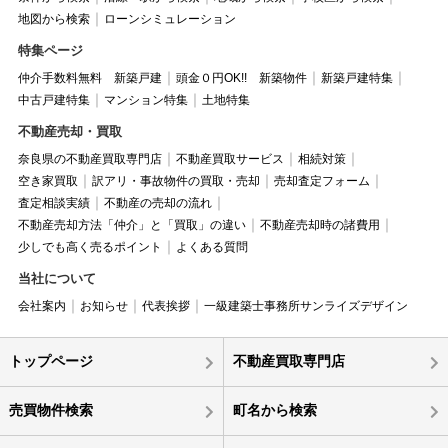
地図から検索
ローンシミュレーション
特集ページ
仲介手数料無料 新築戸建
頭金０円OK!! 新築物件
新築戸建特集
中古戸建特集
マンション特集
土地特集
不動産売却・買取
奈良県の不動産買取専門店
不動産買取サービス
相続対策
空き家買取
訳アリ・事故物件の買取・売却
売却査定フォーム
査定相談実績
不動産の売却の流れ
不動産売却方法「仲介」と「買取」の違い
不動産売却時の諸費用
少しでも高く売るポイント
よくある質問
当社について
会社案内
お知らせ
代表挨拶
一級建築士事務所サンライズデザイン
トップページ
不動産買取専門店
売買物件検索
町名から検索