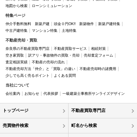
地図から検索
ローンシミュレーション
特集ページ
仲介手数料無料 新築戸建
頭金０円OK!! 新築物件
新築戸建特集
中古戸建特集
マンション特集
土地特集
不動産売却・買取
奈良県の不動産買取専門店
不動産買取サービス
相続対策
空き家買取
訳アリ・事故物件の買取・売却
売却査定フォーム
査定相談実績
不動産の売却の流れ
不動産売却方法「仲介」と「買取」の違い
不動産売却時の諸費用
少しでも高く売るポイント
よくある質問
当社について
会社案内
お知らせ
代表挨拶
一級建築士事務所サンライズデザイン
トップページ
不動産買取専門店
売買物件検索
町名から検索