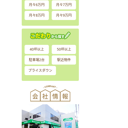
月々6万円
月々7万円
月々8万円
月々9万円
40坪以上
50坪以上
駐車場2台
駅近物件
プライスダウン