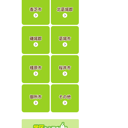
香芝市
北葛城郡
磯城郡
葛城市
橿原市
桜井市
御所市
その他