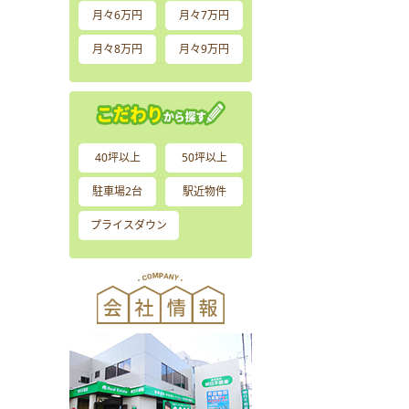
月々6万円
月々7万円
月々8万円
月々9万円
40坪以上
50坪以上
駐車場2台
駅近物件
プライスダウン