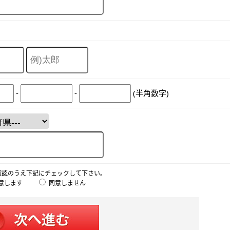
-
-
(半角数字)
確認のうえ下記にチェックして下さい。
意します
同意しません