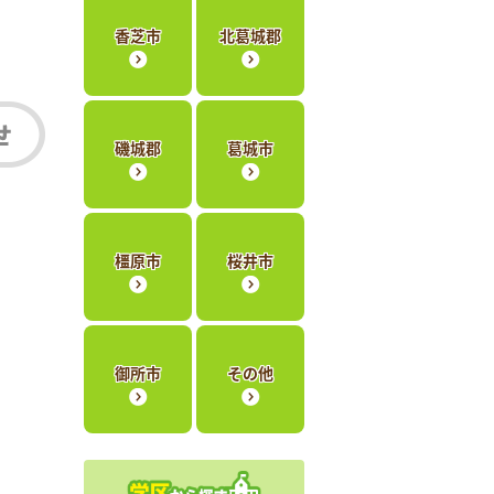
香芝市
北葛城郡
磯城郡
葛城市
橿原市
桜井市
御所市
その他