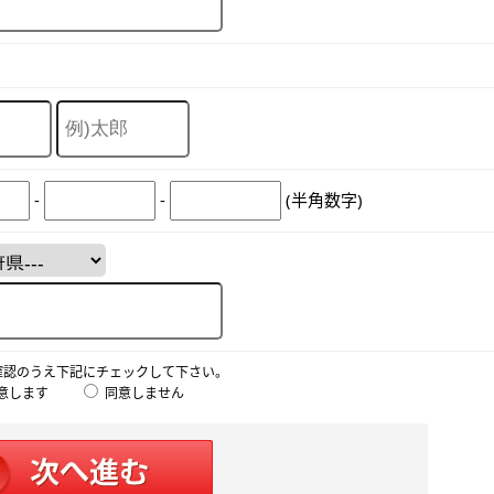
-
-
(半角数字)
確認のうえ下記にチェックして下さい。
意します
同意しません