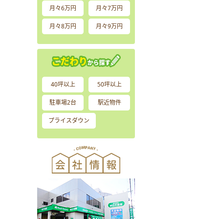
月々6万円
月々7万円
月々8万円
月々9万円
40坪以上
50坪以上
駐車場2台
駅近物件
プライスダウン