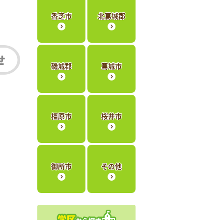
香芝市
北葛城郡
磯城郡
葛城市
橿原市
桜井市
御所市
その他