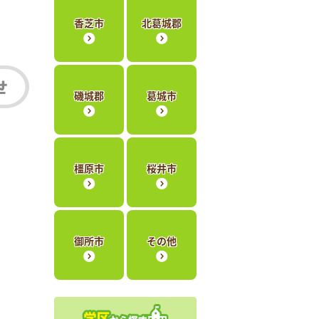
香芝市
北葛城郡
磯城郡
葛城市
橿原市
桜井市
御所市
その他