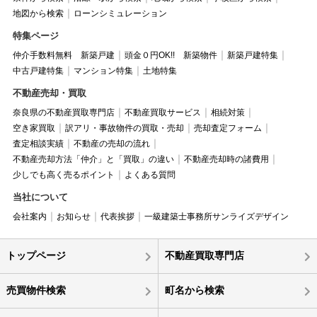
地図から検索
ローンシミュレーション
特集ページ
仲介手数料無料 新築戸建
頭金０円OK!! 新築物件
新築戸建特集
中古戸建特集
マンション特集
土地特集
不動産売却・買取
奈良県の不動産買取専門店
不動産買取サービス
相続対策
空き家買取
訳アリ・事故物件の買取・売却
売却査定フォーム
査定相談実績
不動産の売却の流れ
不動産売却方法「仲介」と「買取」の違い
不動産売却時の諸費用
少しでも高く売るポイント
よくある質問
当社について
会社案内
お知らせ
代表挨拶
一級建築士事務所サンライズデザイン
トップページ
不動産買取専門店
売買物件検索
町名から検索