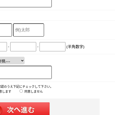
-
-
(半角数字)
確認のうえ下記にチェックして下さい。
意します
同意しません