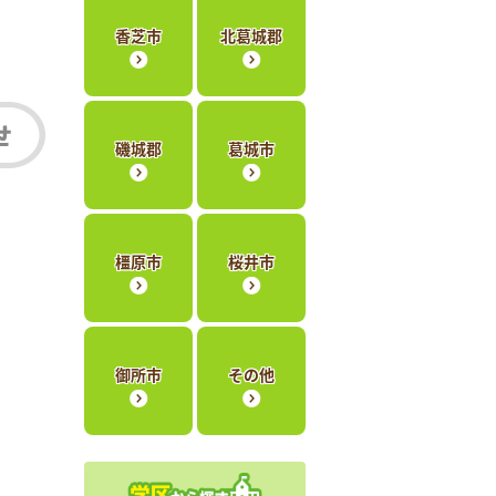
香芝市
北葛城郡
磯城郡
葛城市
橿原市
桜井市
御所市
その他