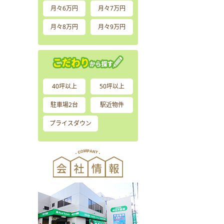
月々6万円
月々7万円
月々8万円
月々9万円
40坪以上
50坪以上
駐車場2台
駅近物件
プライスダウン