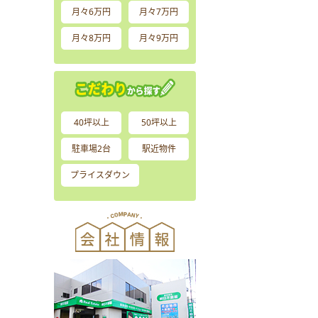
月々6万円
月々7万円
月々8万円
月々9万円
40坪以上
50坪以上
駐車場2台
駅近物件
プライスダウン