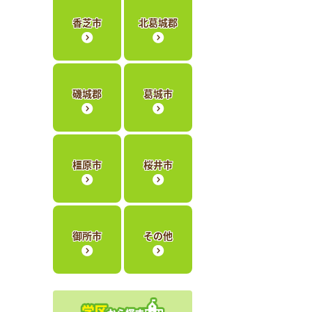
香芝市
北葛城郡
磯城郡
葛城市
橿原市
桜井市
御所市
その他