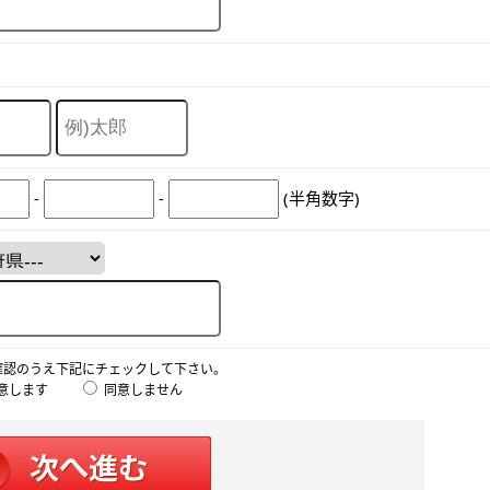
-
-
(半角数字)
確認のうえ下記にチェックして下さい。
意します
同意しません