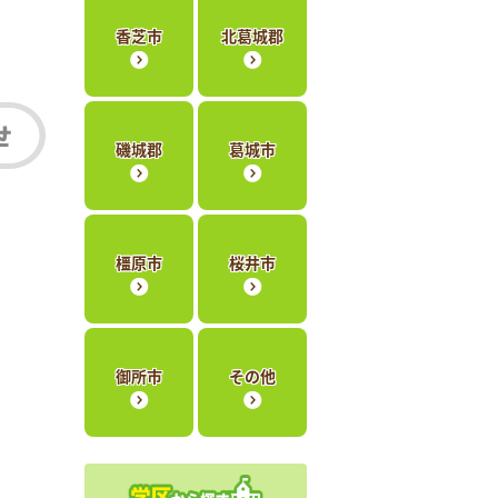
香芝市
北葛城郡
磯城郡
葛城市
橿原市
桜井市
御所市
その他