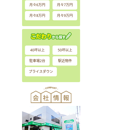
月々6万円
月々7万円
月々8万円
月々9万円
40坪以上
50坪以上
駐車場2台
駅近物件
プライスダウン