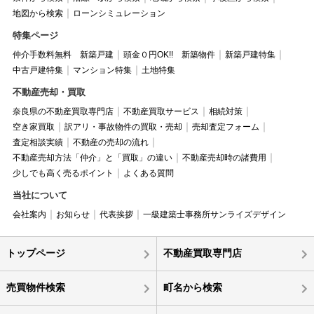
地図から検索
ローンシミュレーション
特集ページ
仲介手数料無料 新築戸建
頭金０円OK!! 新築物件
新築戸建特集
中古戸建特集
マンション特集
土地特集
不動産売却・買取
奈良県の不動産買取専門店
不動産買取サービス
相続対策
空き家買取
訳アリ・事故物件の買取・売却
売却査定フォーム
査定相談実績
不動産の売却の流れ
不動産売却方法「仲介」と「買取」の違い
不動産売却時の諸費用
少しでも高く売るポイント
よくある質問
当社について
会社案内
お知らせ
代表挨拶
一級建築士事務所サンライズデザイン
トップページ
不動産買取専門店
売買物件検索
町名から検索