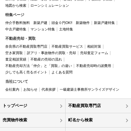
地図から検索
ローンシミュレーション
特集ページ
仲介手数料無料 新築戸建
頭金０円OK!! 新築物件
新築戸建特集
中古戸建特集
マンション特集
土地特集
不動産売却・買取
奈良県の不動産買取専門店
不動産買取サービス
相続対策
空き家買取
訳アリ・事故物件の買取・売却
売却査定フォーム
査定相談実績
不動産の売却の流れ
不動産売却方法「仲介」と「買取」の違い
不動産売却時の諸費用
少しでも高く売るポイント
よくある質問
当社について
会社案内
お知らせ
代表挨拶
一級建築士事務所サンライズデザイン
トップページ
不動産買取専門店
売買物件検索
町名から検索