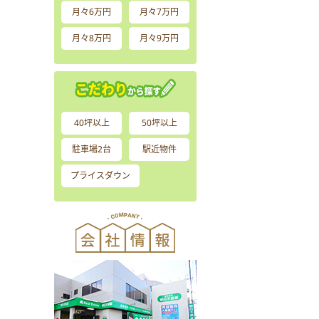
月々6万円
月々7万円
月々8万円
月々9万円
40坪以上
50坪以上
駐車場2台
駅近物件
プライスダウン