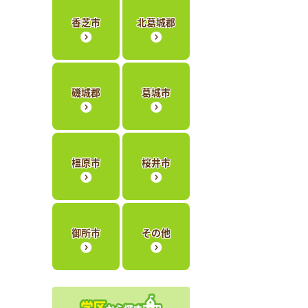
香芝市
北葛城郡
磯城郡
葛城市
橿原市
桜井市
御所市
その他