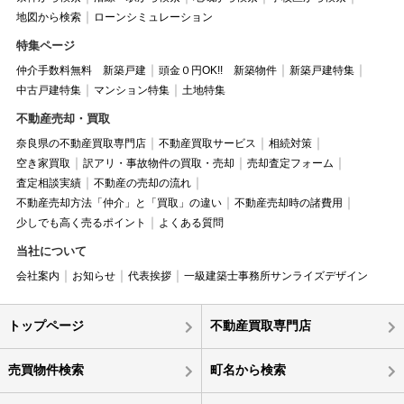
地図から検索
ローンシミュレーション
特集ページ
仲介手数料無料 新築戸建
頭金０円OK!! 新築物件
新築戸建特集
中古戸建特集
マンション特集
土地特集
不動産売却・買取
奈良県の不動産買取専門店
不動産買取サービス
相続対策
空き家買取
訳アリ・事故物件の買取・売却
売却査定フォーム
査定相談実績
不動産の売却の流れ
不動産売却方法「仲介」と「買取」の違い
不動産売却時の諸費用
少しでも高く売るポイント
よくある質問
当社について
会社案内
お知らせ
代表挨拶
一級建築士事務所サンライズデザイン
トップページ
不動産買取専門店
売買物件検索
町名から検索