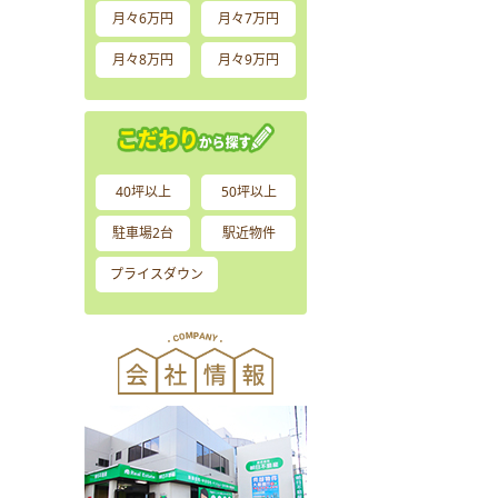
月々6万円
月々7万円
月々8万円
月々9万円
40坪以上
50坪以上
駐車場2台
駅近物件
プライスダウン