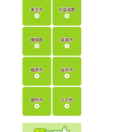
香芝市
北葛城郡
磯城郡
葛城市
橿原市
桜井市
御所市
その他