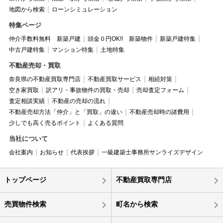
地図から検索
ローンシミュレーション
特集ページ
仲介手数料無料 新築戸建
頭金０円OK!! 新築物件
新築戸建特集
中古戸建特集
マンション特集
土地特集
不動産売却・買取
奈良県の不動産買取専門店
不動産買取サービス
相続対策
空き家買取
訳アリ・事故物件の買取・売却
売却査定フォーム
査定相談実績
不動産の売却の流れ
不動産売却方法「仲介」と「買取」の違い
不動産売却時の諸費用
少しでも高く売るポイント
よくある質問
当社について
会社案内
お知らせ
代表挨拶
一級建築士事務所サンライズデザイン
トップページ
不動産買取専門店
売買物件検索
町名から検索