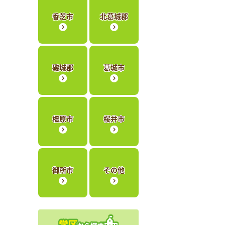
香芝市
北葛城郡
磯城郡
葛城市
橿原市
桜井市
御所市
その他