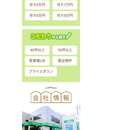
月々6万円
月々7万円
月々8万円
月々9万円
40坪以上
50坪以上
駐車場2台
駅近物件
プライスダウン