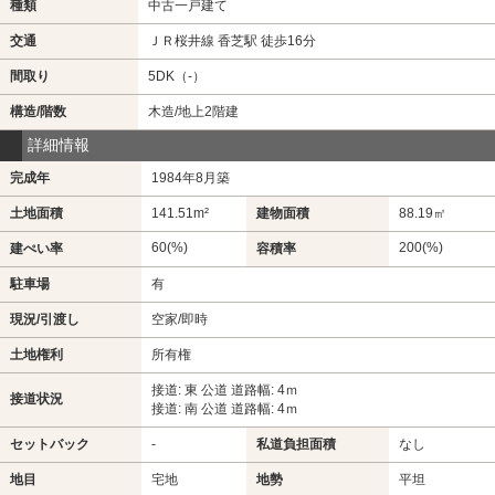
種類
中古一戸建て
交通
ＪＲ桜井線 香芝駅 徒歩16分
間取り
5DK（-）
構造/階数
木造/地上2階建
詳細情報
完成年
1984年8月築
土地面積
141.51m²
建物面積
88.19㎡
60(%)
200(%)
建ぺい率
容積率
駐車場
有
現況/引渡し
空家/即時
土地権利
所有権
接道: 東 公道 道路幅: 4ｍ
接道状況
接道: 南 公道 道路幅: 4ｍ
セットバック
-
私道負担面積
なし
地目
宅地
地勢
平坦