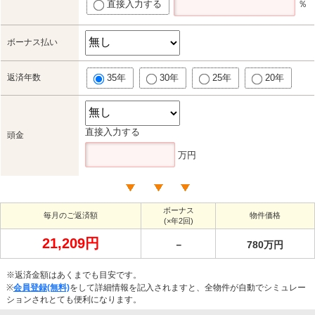
直接入力する
％
ボーナス払い
返済年数
35年
30年
25年
20年
直接入力する
頭金
万円
ボーナス
毎月のご返済額
物件価格
(×年2回)
21,209円
－
780万円
※返済金額はあくまでも目安です。
※
会員登録(無料)
をして詳細情報を記入されますと、全物件が自動でシミュレー
ションされとても便利になります。