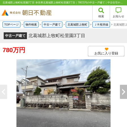
北葛城郡上牧町松里園3丁目 奈良県北葛城郡上牧町松里園3丁目｜780万円の中古一戸建て｜中古住宅や中古物件情報｜株式会社朝日不動産
検索
お知らせ
TOPページ
>
物件検索
>
中古一戸建て
>
北葛城郡上牧町
>
ＪＲ桜井線
>
北葛城郡
北葛城郡上牧町松里園3丁目
中古一戸建て
780万円
お気に入り登録