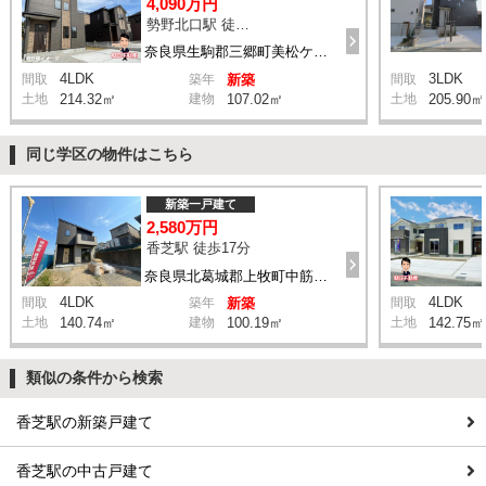
4,090万円
勢野北口駅 徒歩11分
奈良県生駒郡三郷町美松ケ丘西2丁目8-11付近
4LDK
3LDK
間取
築年
新築
間取
土地
214.32㎡
建物
107.02㎡
土地
205.90㎡
同じ学区の物件はこちら
新築一戸建て
2,580万円
香芝駅 徒歩17分
奈良県北葛城郡上牧町中筋出作128-1付近
4LDK
4LDK
間取
築年
新築
間取
土地
140.74㎡
建物
100.19㎡
土地
142.75㎡
類似の条件から検索
香芝駅の新築戸建て
香芝駅の中古戸建て