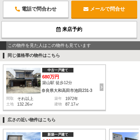
電話で問合わせ
メールで問合せ
来店予約
この物件を見た人はこの物件も見ています
同じ価格帯の物件はこちら
中古一戸建て
680万円
築山駅 徒歩12分
奈良県大和高田市池田231-3
間取
それ以上
築年
1972年
土地
132.26㎡
建物
87.17㎡
広さの近い物件はこちら
新築一戸建て