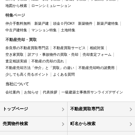
地図から検索
ローンシミュレーション
特集ページ
仲介手数料無料 新築戸建
頭金０円OK!! 新築物件
新築戸建特集
中古戸建特集
マンション特集
土地特集
不動産売却・買取
奈良県の不動産買取専門店
不動産買取サービス
相続対策
空き家買取
訳アリ・事故物件の買取・売却
売却査定フォーム
査定相談実績
不動産の売却の流れ
不動産売却方法「仲介」と「買取」の違い
不動産売却時の諸費用
少しでも高く売るポイント
よくある質問
当社について
会社案内
お知らせ
代表挨拶
一級建築士事務所サンライズデザイン
トップページ
不動産買取専門店
売買物件検索
町名から検索