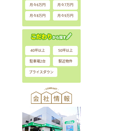
月々6万円
月々7万円
月々8万円
月々9万円
40坪以上
50坪以上
駐車場2台
駅近物件
プライスダウン