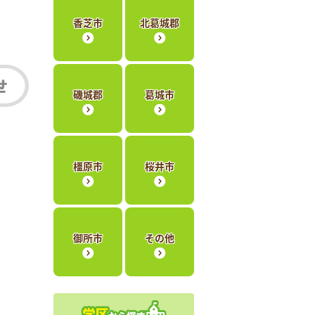
香芝市
北葛城郡
磯城郡
葛城市
橿原市
桜井市
御所市
その他