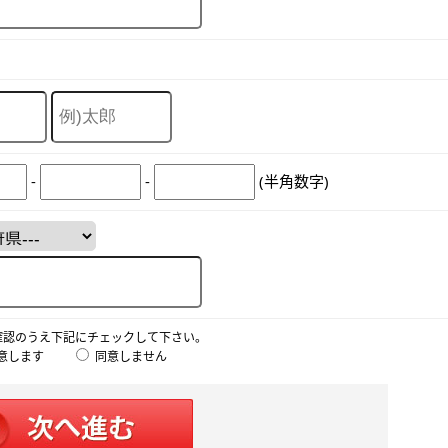
-
-
(半角数字)
確認のうえ下記にチェックして下さい。
意します
同意しません