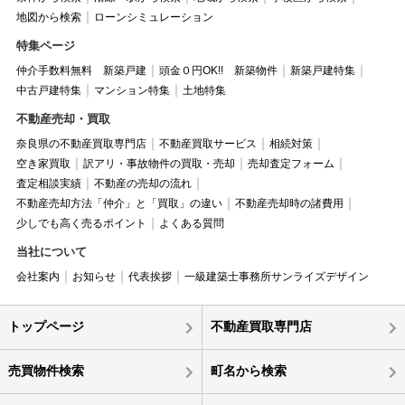
地図から検索
ローンシミュレーション
特集ページ
仲介手数料無料 新築戸建
頭金０円OK!! 新築物件
新築戸建特集
中古戸建特集
マンション特集
土地特集
不動産売却・買取
奈良県の不動産買取専門店
不動産買取サービス
相続対策
空き家買取
訳アリ・事故物件の買取・売却
売却査定フォーム
査定相談実績
不動産の売却の流れ
不動産売却方法「仲介」と「買取」の違い
不動産売却時の諸費用
少しでも高く売るポイント
よくある質問
当社について
会社案内
お知らせ
代表挨拶
一級建築士事務所サンライズデザイン
トップページ
不動産買取専門店
売買物件検索
町名から検索