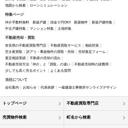
地図から検索
ローンシミュレーション
特集ページ
仲介手数料無料 新築戸建
頭金０円OK!! 新築物件
新築戸建特集
中古戸建特集
マンション特集
土地特集
不動産売却・買取
奈良県の不動産買取専門店
不動産買取サービス
相続対策
空き家買取
訳アリ・事故物件の買取・売却
売却査定フォーム
査定相談実績
不動産の売却の流れ
不動産売却方法「仲介」と「買取」の違い
不動産売却時の諸費用
少しでも高く売るポイント
よくある質問
当社について
会社案内
お知らせ
代表挨拶
一級建築士事務所サンライズデザイン
トップページ
不動産買取専門店
売買物件検索
町名から検索