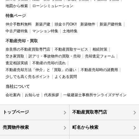
地図から検索
ローンシミュレーション
特集ページ
仲介手数料無料 新築戸建
頭金０円OK!! 新築物件
新築戸建特集
中古戸建特集
マンション特集
土地特集
不動産売却・買取
奈良県の不動産買取専門店
不動産買取サービス
相続対策
空き家買取
訳アリ・事故物件の買取・売却
売却査定フォーム
査定相談実績
不動産の売却の流れ
不動産売却方法「仲介」と「買取」の違い
不動産売却時の諸費用
少しでも高く売るポイント
よくある質問
当社について
会社案内
お知らせ
代表挨拶
一級建築士事務所サンライズデザイン
トップページ
不動産買取専門店
売買物件検索
町名から検索