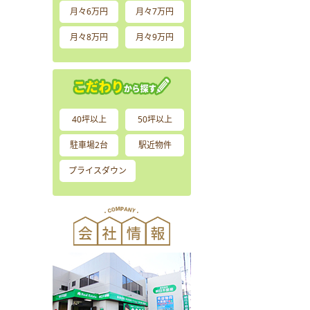
月々6万円
月々7万円
月々8万円
月々9万円
40坪以上
50坪以上
駐車場2台
駅近物件
プライスダウン