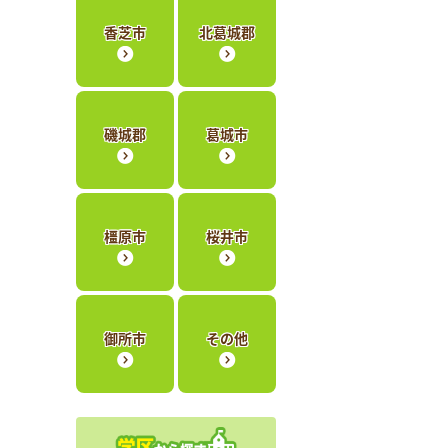
香芝市
北葛城郡
磯城郡
葛城市
橿原市
桜井市
御所市
その他