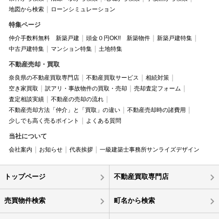
地図から検索
ローンシミュレーション
特集ページ
仲介手数料無料 新築戸建
頭金０円OK!! 新築物件
新築戸建特集
中古戸建特集
マンション特集
土地特集
不動産売却・買取
奈良県の不動産買取専門店
不動産買取サービス
相続対策
空き家買取
訳アリ・事故物件の買取・売却
売却査定フォーム
査定相談実績
不動産の売却の流れ
不動産売却方法「仲介」と「買取」の違い
不動産売却時の諸費用
少しでも高く売るポイント
よくある質問
当社について
会社案内
お知らせ
代表挨拶
一級建築士事務所サンライズデザイン
トップページ
不動産買取専門店
売買物件検索
町名から検索