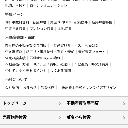
地図から検索
ローンシミュレーション
特集ページ
仲介手数料無料 新築戸建
頭金０円OK!! 新築物件
新築戸建特集
中古戸建特集
マンション特集
土地特集
不動産売却・買取
奈良県の不動産買取専門店
不動産買取サービス
相続対策
空き家買取
訳アリ・事故物件の買取・売却
売却査定フォーム
査定相談実績
不動産の売却の流れ
不動産売却方法「仲介」と「買取」の違い
不動産売却時の諸費用
少しでも高く売るポイント
よくある質問
当社について
会社案内
お知らせ
代表挨拶
一級建築士事務所サンライズデザイン
トップページ
不動産買取専門店
売買物件検索
町名から検索