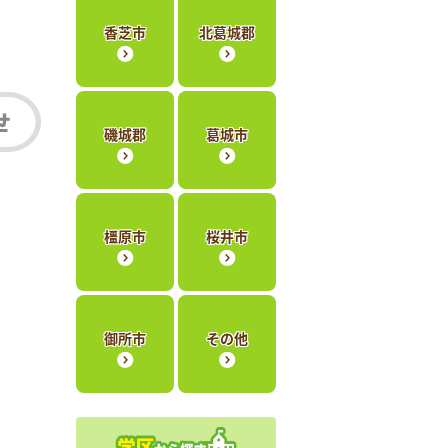
香芝市
北葛城郡
磯城郡
葛城市
橿原市
桜井市
御所市
その他