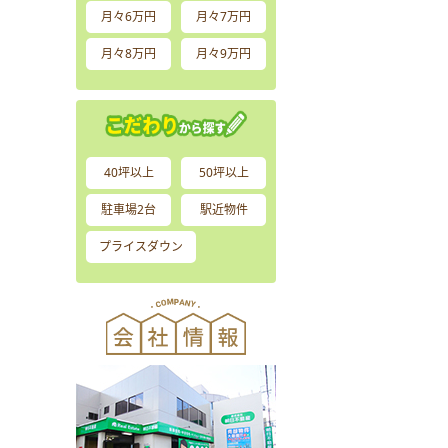
月々6万円
月々7万円
月々8万円
月々9万円
40坪以上
50坪以上
駐車場2台
駅近物件
プライスダウン