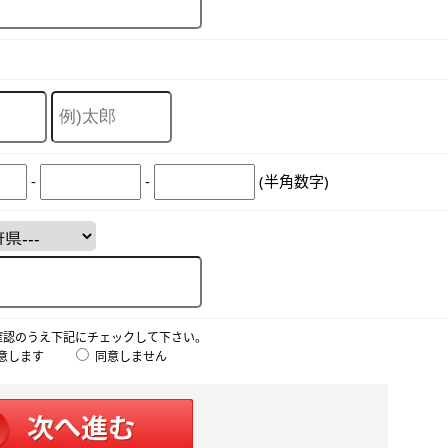
-
-
(半角数字)
確認のうえ下記にチェックして下さい。
意します
同意しません