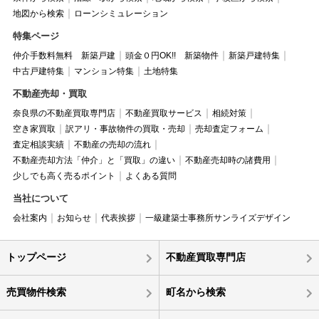
地図から検索
ローンシミュレーション
特集ページ
仲介手数料無料 新築戸建
頭金０円OK!! 新築物件
新築戸建特集
中古戸建特集
マンション特集
土地特集
不動産売却・買取
奈良県の不動産買取専門店
不動産買取サービス
相続対策
空き家買取
訳アリ・事故物件の買取・売却
売却査定フォーム
査定相談実績
不動産の売却の流れ
不動産売却方法「仲介」と「買取」の違い
不動産売却時の諸費用
少しでも高く売るポイント
よくある質問
当社について
会社案内
お知らせ
代表挨拶
一級建築士事務所サンライズデザイン
トップページ
不動産買取専門店
売買物件検索
町名から検索