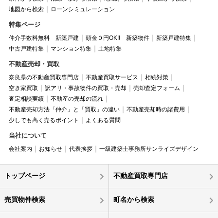
地図から検索
ローンシミュレーション
特集ページ
仲介手数料無料 新築戸建
頭金０円OK!! 新築物件
新築戸建特集
中古戸建特集
マンション特集
土地特集
不動産売却・買取
奈良県の不動産買取専門店
不動産買取サービス
相続対策
空き家買取
訳アリ・事故物件の買取・売却
売却査定フォーム
査定相談実績
不動産の売却の流れ
不動産売却方法「仲介」と「買取」の違い
不動産売却時の諸費用
少しでも高く売るポイント
よくある質問
当社について
会社案内
お知らせ
代表挨拶
一級建築士事務所サンライズデザイン
トップページ
不動産買取専門店
売買物件検索
町名から検索