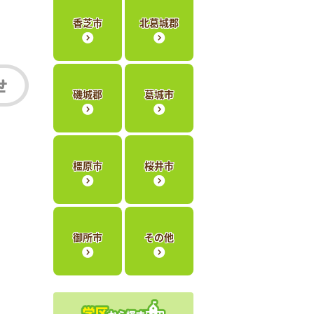
香芝市
北葛城郡
磯城郡
葛城市
橿原市
桜井市
御所市
その他