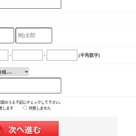
-
-
(半角数字)
確認のうえ下記にチェックして下さい。
意します
同意しません