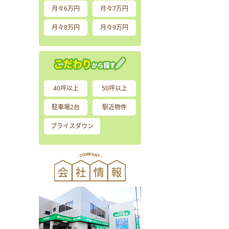
月々6万円
月々7万円
月々8万円
月々9万円
40坪以上
50坪以上
駐車場2台
駅近物件
プライスダウン