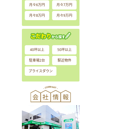
月々6万円
月々7万円
月々8万円
月々9万円
40坪以上
50坪以上
駐車場2台
駅近物件
プライスダウン