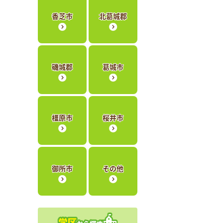
香芝市
北葛城郡
磯城郡
葛城市
橿原市
桜井市
御所市
その他