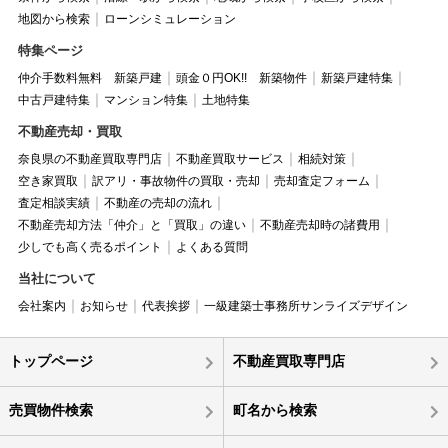
地図から検索
ローンシミュレーション
特集ページ
仲介手数料無料 新築戸建
頭金０円OK!! 新築物件
新築戸建特集
中古戸建特集
マンション特集
土地特集
不動産売却・買取
奈良県の不動産買取専門店
不動産買取サービス
相続対策
空き家買取
訳アリ・事故物件の買取・売却
売却査定フォーム
査定相談実績
不動産の売却の流れ
不動産売却方法「仲介」と「買取」の違い
不動産売却時の諸費用
少しでも高く売るポイント
よくある質問
当社について
会社案内
お知らせ
代表挨拶
一級建築士事務所サンライズデザイン
トップページ
不動産買取専門店
売買物件検索
町名から検索