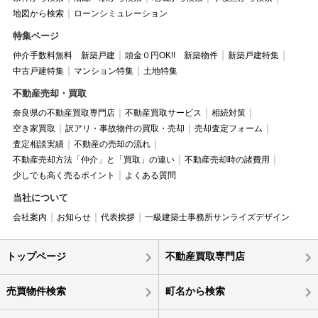
地図から検索
ローンシミュレーション
特集ページ
仲介手数料無料 新築戸建
頭金０円OK!! 新築物件
新築戸建特集
中古戸建特集
マンション特集
土地特集
不動産売却・買取
奈良県の不動産買取専門店
不動産買取サービス
相続対策
空き家買取
訳アリ・事故物件の買取・売却
売却査定フォーム
査定相談実績
不動産の売却の流れ
不動産売却方法「仲介」と「買取」の違い
不動産売却時の諸費用
少しでも高く売るポイント
よくある質問
当社について
会社案内
お知らせ
代表挨拶
一級建築士事務所サンライズデザイン
トップページ
不動産買取専門店
売買物件検索
町名から検索