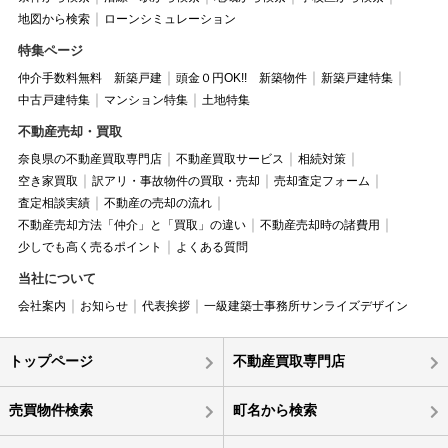
地図から検索
ローンシミュレーション
特集ページ
仲介手数料無料 新築戸建
頭金０円OK!! 新築物件
新築戸建特集
中古戸建特集
マンション特集
土地特集
不動産売却・買取
奈良県の不動産買取専門店
不動産買取サービス
相続対策
空き家買取
訳アリ・事故物件の買取・売却
売却査定フォーム
査定相談実績
不動産の売却の流れ
不動産売却方法「仲介」と「買取」の違い
不動産売却時の諸費用
少しでも高く売るポイント
よくある質問
当社について
会社案内
お知らせ
代表挨拶
一級建築士事務所サンライズデザイン
トップページ
不動産買取専門店
売買物件検索
町名から検索