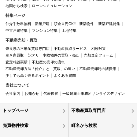
地図から検索
ローンシミュレーション
特集ページ
仲介手数料無料 新築戸建
頭金０円OK!! 新築物件
新築戸建特集
中古戸建特集
マンション特集
土地特集
不動産売却・買取
奈良県の不動産買取専門店
不動産買取サービス
相続対策
空き家買取
訳アリ・事故物件の買取・売却
売却査定フォーム
査定相談実績
不動産の売却の流れ
不動産売却方法「仲介」と「買取」の違い
不動産売却時の諸費用
少しでも高く売るポイント
よくある質問
当社について
会社案内
お知らせ
代表挨拶
一級建築士事務所サンライズデザイン
トップページ
不動産買取専門店
売買物件検索
町名から検索