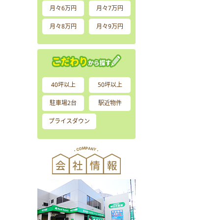
月々6万円
月々7万円
月々8万円
月々9万円
40坪以上
50坪以上
駐車場2台
駅近物件
プライスダウン