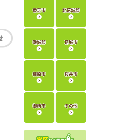
香芝市
北葛城郡
磯城郡
葛城市
橿原市
桜井市
御所市
その他