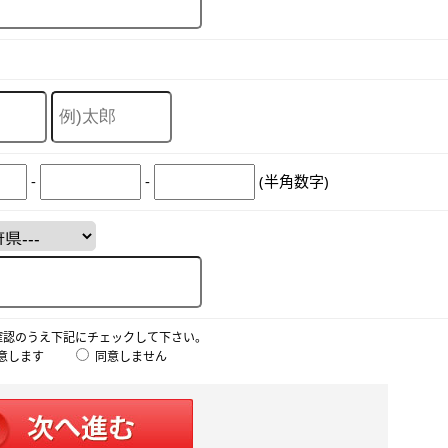
-
-
(半角数字)
確認のうえ下記にチェックして下さい。
意します
同意しません