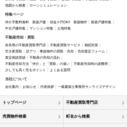
地図から検索
ローンシミュレーション
特集ページ
仲介手数料無料 新築戸建
頭金０円OK!! 新築物件
新築戸建特集
中古戸建特集
マンション特集
土地特集
不動産売却・買取
奈良県の不動産買取専門店
不動産買取サービス
相続対策
空き家買取
訳アリ・事故物件の買取・売却
売却査定フォーム
査定相談実績
不動産の売却の流れ
不動産売却方法「仲介」と「買取」の違い
不動産売却時の諸費用
少しでも高く売るポイント
よくある質問
当社について
会社案内
お知らせ
代表挨拶
一級建築士事務所サンライズデザイン
トップページ
不動産買取専門店
売買物件検索
町名から検索