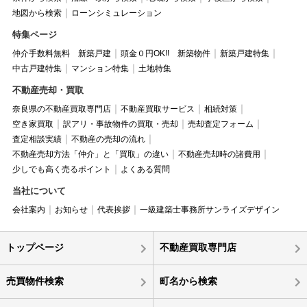
地図から検索
ローンシミュレーション
特集ページ
仲介手数料無料 新築戸建
頭金０円OK!! 新築物件
新築戸建特集
中古戸建特集
マンション特集
土地特集
不動産売却・買取
奈良県の不動産買取専門店
不動産買取サービス
相続対策
空き家買取
訳アリ・事故物件の買取・売却
売却査定フォーム
査定相談実績
不動産の売却の流れ
不動産売却方法「仲介」と「買取」の違い
不動産売却時の諸費用
少しでも高く売るポイント
よくある質問
当社について
会社案内
お知らせ
代表挨拶
一級建築士事務所サンライズデザイン
トップページ
不動産買取専門店
売買物件検索
町名から検索