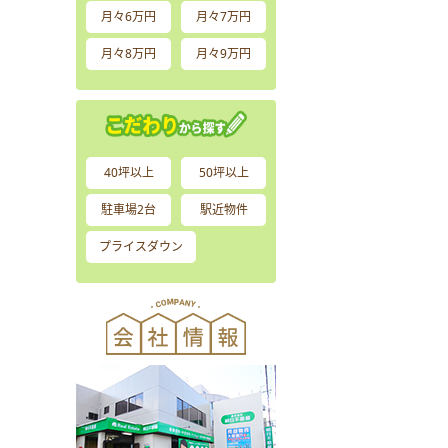
月々6万円
月々7万円
月々8万円
月々9万円
40坪以上
50坪以上
駐車場2台
駅近物件
プライスダウン