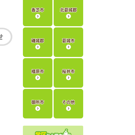
香芝市
北葛城郡
磯城郡
葛城市
橿原市
桜井市
御所市
その他